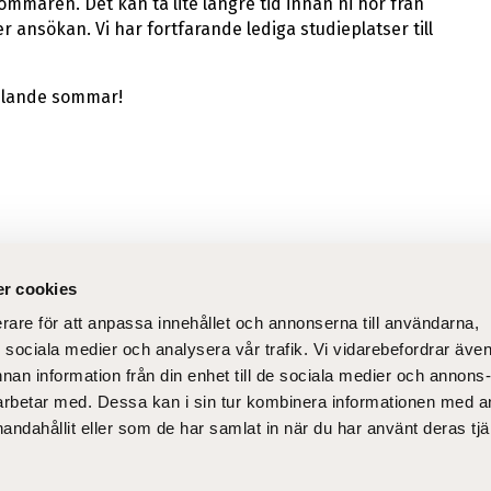
mmaren. Det kan ta lite längre tid innan ni hör från
r ansökan. Vi har fortfarande lediga studieplatser till
opplande sommar!
r cookies
erare för att anpassa innehållet och annonserna till användarna,
lt
Sn
ör sociala medier och analysera vår trafik. Vi vidarebefordrar äve
dning
Till nyantagna
Om
nnan information från din enhet till de sociala medier och annons
studerande
Ko
rbetar med. Dessa kan i sin tur kombinera informationen med 
Kyrkans svenska
handahållit eller som de har samlat in när du har använt deras tjä
la verktyg
personalutbildning