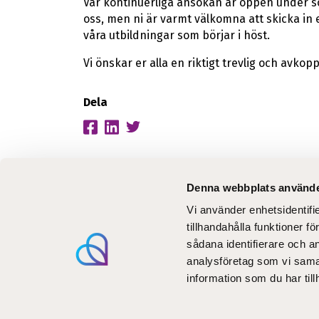
Vår kontinuerliga ansökan är öppen under so
oss, men ni är varmt välkomna att skicka in e
våra utbildningar som börjar i höst.
Vi önskar er alla en riktigt trevlig och avk
Dela
Denna webbplats använde
Vi använder enhetsidentifi
Aktuel
tillhandahålla funktioner f
Utbil
sådana identifierare och a
Blogg
analysföretag som vi sama
information som du har till
Digita