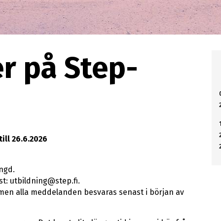
r på Step-
ill 26.6.2026
ngd.
st: utbildning@step.fi.
 men alla meddelanden besvaras senast i början av