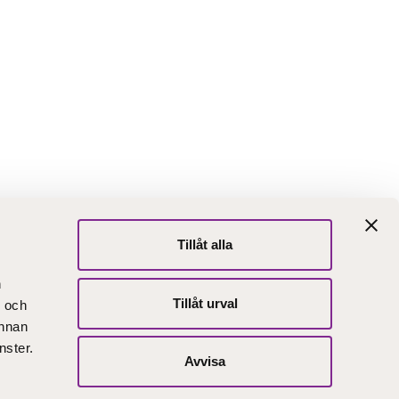
Tillåt alla
abblänkar
n
 oss
Här finns vi
Tillåt urval
- och
ntaktuppgifter
Faktureringsadress
annan
nster.
Avvisa