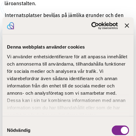
läroanstalten.
Internatsplatser beviljas på jämlika grunder och den
studerandes behov av boende beaktas. En
internatsplats beviljas för ett läsår i taget, dock endast
för den tid som studierna pågår. Rätt att bo på
internatet gäller endast vardagar, måndag-fredag, inte
Denna webbplats använder cookies
veckoslut.
Vi använder enhetsidentifierare för att anpassa innehållet
och annonserna till användarna, tillhandahålla funktioner
Kostnader
för sociala medier och analysera vår trafik. Vi
vidarebefordrar även sådana identifierare och annan
Studerande som avlägger en yrkesinriktad
information från din enhet till de sociala medier och
grundexamen kan bo på internatet kostnadsfritt.
annons- och analysföretag som vi samarbetar med.
Läropliktiga studerande som avlägger en yrkesexamen
bor på internatet kostnadsfritt.
Dessa kan i sin tur kombinera informationen med annan
information som du har tillhandahållit eller som de har
Studerande som avlägger en yrkesexamen samt
samlat in när du har använt deras tjänster.
läroavtalsstuderande kan vid behov boka rum för
Samtyckesval
övernattning i samband med närstudiedagar. För detta
Nödvändig
faktureras en avgift.