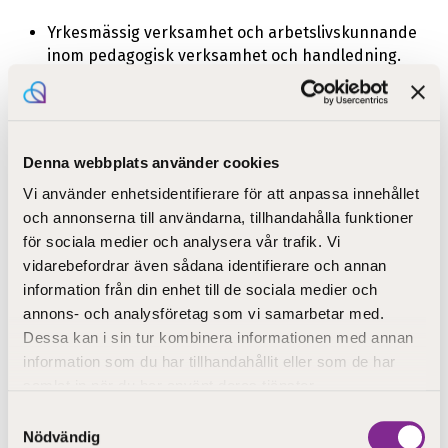
Yrkesmässig verksamhet och arbetslivskunnande
inom pedagogisk verksamhet och handledning.
Kompetensområdets obligatoriska
examensdelar, 80 kp:
Denna webbplats använder cookies
Vi använder enhetsidentifierare för att anpassa innehållet
Handledning av eleven och handledning i lärande,
och annonserna till användarna, tillhandahålla funktioner
40 kp
för sociala medier och analysera vår trafik. Vi
Att svara mot behovet av stöd i miljöer för lärande
vidarebefordrar även sådana identifierare och annan
och handledning, 40 kp
information från din enhet till de sociala medier och
annons- och analysföretag som vi samarbetar med.
Kompetensområdets obligatoriska
Dessa kan i sin tur kombinera informationen med annan
examensdelar, välj 30 kp:
information som du har tillhandahållit eller som de har
samlat in när du har använt deras tjänster.
Samtyckesval
Handledning i morgon- och
Nödvändig
eftermiddagsverksamhet, 30 kp