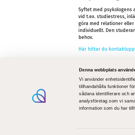
Syftet med psykologens 
vid t.ex. studiestress, i
göra med relationer eller
individuellt. Den studeran
behov.
Här hittar du kontaktuppg
Denna webbplats använde
Vi använder enhetsidentifi
Aktuel
tillhandahålla funktioner f
Utbil
sådana identifierare och a
Blogg
analysföretag som vi sama
information som du har till
Digita
Följ oss på sociala