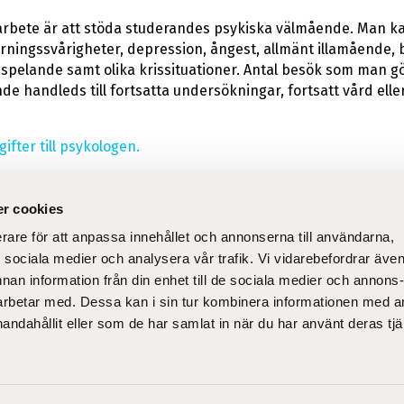
arbete är att stöda studerandes psykiska välmående. Man k
nlärningssvårigheter, depression, ångest, allmänt illamående
 spelande samt olika krissituationer. Antal besök som man g
de handleds till fortsatta undersökningar, fortsatt vård elle
ifter till psykologen.
r cookies
erare för att anpassa innehållet och annonserna till användarna,
lt
Sn
ör sociala medier och analysera vår trafik. Vi vidarebefordrar äve
dning
Till nyantagna
Om
nnan information från din enhet till de sociala medier och annons
studerande
Ko
rbetar med. Dessa kan i sin tur kombinera informationen med 
Kyrkans svenska
handahållit eller som de har samlat in när du har använt deras tjä
la verktyg
personalutbildning
 medier:
FACEBOOK
INSTAGRAM
TWITT