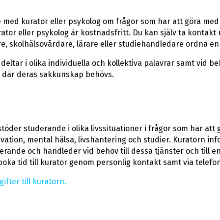
e med kurator eller psykolog om frågor som har att göra med 
 kurator eller psykolog är kostnadsfritt. Du kan själv ta konta
 skolhälsovårdare, lärare eller studiehandledare ordna en t
eltar i olika individuella och kollektiva palavrar samt vid be
n där deras sakkunskap behövs.
öder studerande i olika livssituationer i frågor som har att 
ivation, mental hälsa, livshantering och studier. Kuratorn i
derande och handleder vid behov till dessa tjänster och till e
ka tid till kurator genom personlig kontakt samt via telefon
fter till kuratorn.