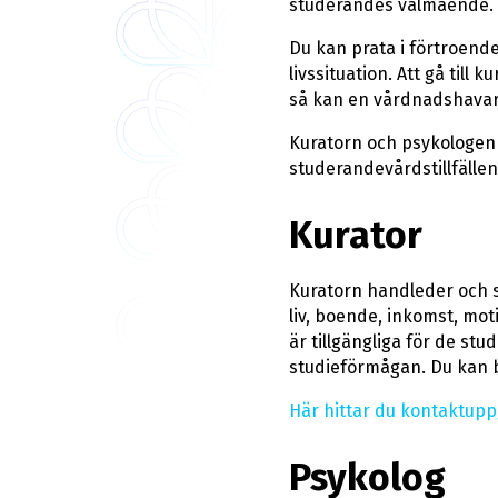
studerandes välmående.
Du kan prata i förtroend
livssituation. Att gå till
så kan en vårdnadshavare,
Kuratorn och psykologen d
studerandevårdstillfälle
Kurator
Kuratorn handleder och st
liv, boende, inkomst, mot
är tillgängliga för de stu
studieförmågan. Du kan bo
Här hittar du kontaktuppgi
Psykolog