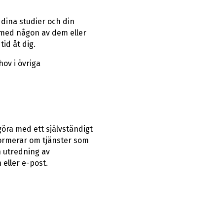
dina studier och din
kt med någon av dem eller
id åt dig.
hov i övriga
göra med ett självständigt
nformerar om tjänster som
n utredning av
 eller e-post.