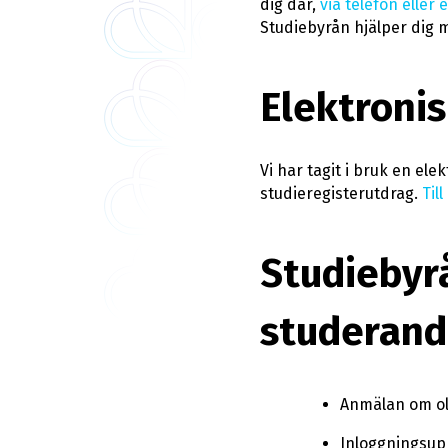
dig där,
via telefon eller 
Studiebyrån hjälper dig m
Elektronis
Vi har tagit i bruk en ele
studieregisterutdrag.
Til
Studiebyr
studerande
Anmälan om oly
Inloggningsupp