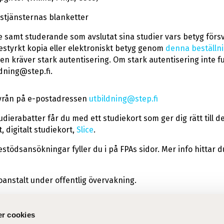
stjänsternas blanketter
samt studerande som avslutat sina studier vars betyg försvun
estyrkt kopia eller elektroniskt betyg genom
denna beställni
gen kräver stark autentisering. Om stark autentisering inte f
dning@step.fi.
yrån på e-postadressen
utbildning@step.fi
dierabatter får du med ett studiekort som ger dig rätt till 
, digitalt studiekort,
Slice
.
stödsansökningar fyller du i på FPAs sidor. Mer info hittar 
oanstalt under offentlig övervakning.
r cookies