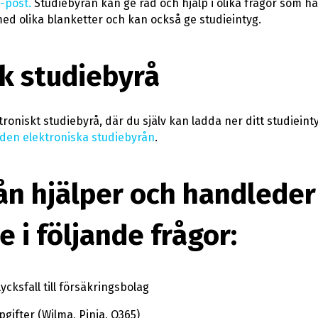
e-post.
Studiebyrån kan ge råd och hjälp i olika frågor som ha
ed olika blanketter och kan också ge studieintyg.
k studiebyrå
ktroniskt studiebyrå, där du själv kan ladda ner ditt studieint
l den elektroniska studiebyrån
.
ån hjälper och handleder
 i följande frågor:
cksfall till försäkringsbolag
gifter (Wilma, Pinja, O365)