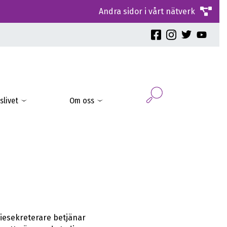
Andra sidor i vårt nätverk
slivet
Om oss
diesekreterare betjänar