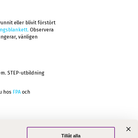
nit eller blivit förstört
ngsblankett.
Observera
ungerar, vänligen
dem. STEP-utbildning
du hos
FPA
och
Tillåt alla