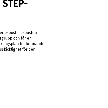
d STEP-
er e-post. I e-posten
degrupp och får en
ecklingsplan för kunnande
skicklighet för den