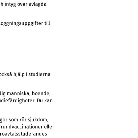
h intyg över avlagda
loggningsuppgifter till
också hjälp i studierna
ändig människa, boende,
udiefärdigheter. Du kan
rågor som rör sjukdom,
grundvaccinationer eller
 Läroavtalsstuderandes