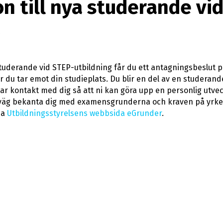
n till nya studerande vi
tuderande vid STEP-utbildning får du ett antagningsbeslut p
ur du tar emot din studieplats. Du blir en del av en studeran
tar kontakt med dig så att ni kan göra upp en personlig utv
rväg bekanta dig med examensgrunderna och kraven på yrkes
ia
Utbildningsstyrelsens webbsida eGrunder
.