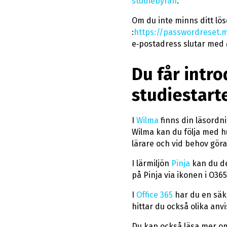
studiebyrån
.
Om du inte minns ditt lö
:
https://passwordreset.m
e‑postadress slutar med 
Du får intr
studiestart
I
Wilma
finns din läsordni
Wilma kan du följa med hu
lärare och vid behov gör
I lärmiljön
Pinja
kan du de
på Pinja via ikonen i O365
I
Office 365
har du en säke
hittar du också olika an
Du kan också läsa mer 