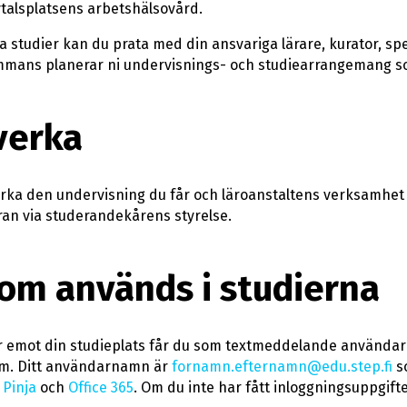
vtalsplatsens arbetshälsovård.
 studier kan du prata med din ansvariga lärare, kurator, spec
ammans planerar ni undervisnings- och studiearrangemang s
verka
erka den undervisning du får och läroanstaltens verksamhet
n via studerandekårens styrelse.
om används i studierna
ar emot din studieplats får du som textmeddelande användar
em. Ditt användarnamn är
fornamn.efternamn@edu.step.fi
so
,
Pinja
och
Office 365
. Om du inte har fått inloggningsuppgif