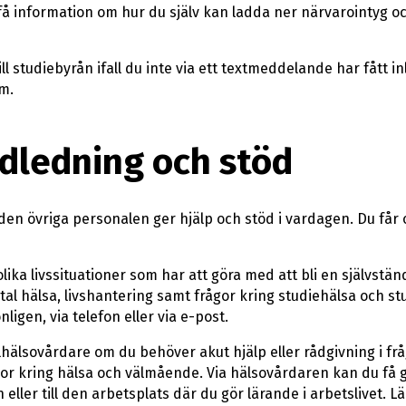
få information om hur du själv kan ladda ner närvarointyg oc
l studiebyrån ifall du inte via ett textmeddelande har fått in
m.
ndledning och stöd
den övriga personalen ger hjälp och stöd i vardagen. Du får 
olika livssituationer som har att göra med att bli en självst
al hälsa, livshantering samt frågor kring studiehälsa och st
nligen, via telefon eller via e-post.
olhälsovårdare om du behöver akut hjälp eller rådgivning i f
ågor kring hälsa och välmående. Via hälsovårdaren kan du få 
en eller till den arbetsplats där du gör lärande i arbetslivet.