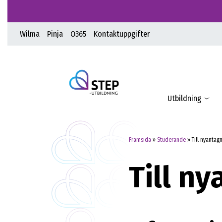
Wilma
Pinja
O365
Kontaktuppgifter
Utbildning
Framsida
»
Studerande
»
Till nyantag
Till n