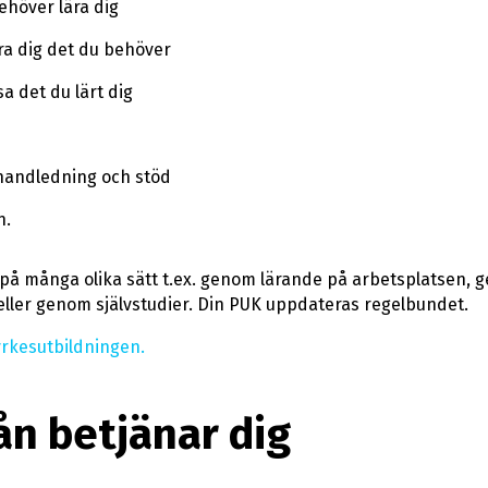
höver lära dig
ära dig det du behöver
sa det du lärt dig
 handledning och stöd
n.
på många olika sätt t.ex. genom lärande på arbetsplatsen,
eller genom självstudier. Din PUK uppdateras regelbundet.
rkesutbildningen.
ån betjänar dig