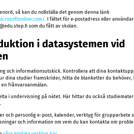
senord, så kan du nollställa det genom denna länk
icrosoftonline.com/.
I fältet för e‑postadress eller använd
@edu.step.fi som du fått av skolan.
oduktion i datasystemen vid
en
ng och informationsutskick. Kontrollera att dina kontaktuppg
r dina studier framskrider, hitta de blanketter du behöver,
a en frånvaroanmälan.
lta i undervisning på nätet. Här hittar du också studiemateri
.
r och personlig e-post, kalender, verktyg för grupparbete s
visningar och information om vem du kan kontakta om proble
om
våra digitala verktyg här
.