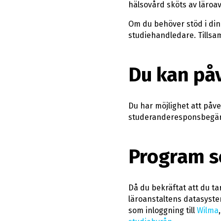
hälsovård sköts av läroa
Om du behöver stöd i dina
studiehandledare. Tills
Du kan på
Du har möjlighet att påv
studeranderesponsbegära
Program s
Då du bekräftat att du t
läroanstaltens datasyst
som inloggning till
Wilma