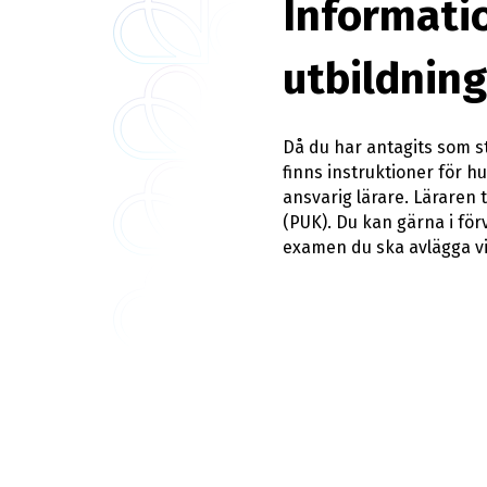
Informatio
utbildning
Då du har antagits som s
finns instruktioner för h
ansvarig lärare. Läraren 
(PUK). Du kan gärna i fö
examen du ska avlägga v