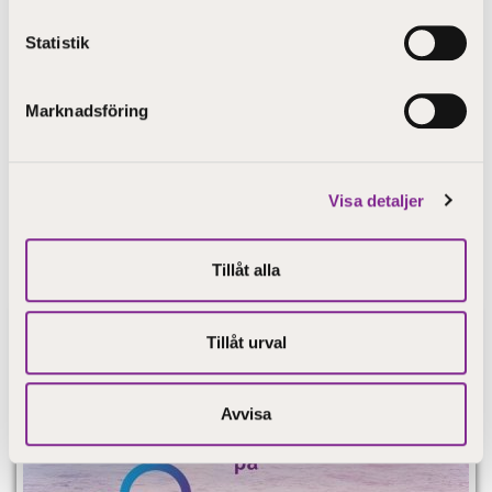
Publicerad 31.8.2021
Seurakuntaopisto är nu STEP-utbildning
Statistik
Läs mer
Marknadsföring
Flera meddelanden
Visa detaljer
Blogginlägg
Tillåt alla
Tillåt urval
Avvisa