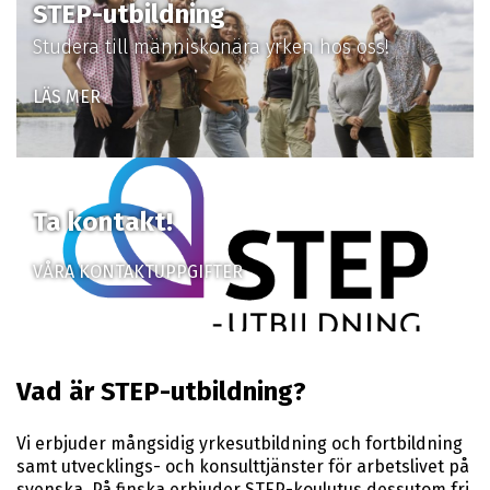
STEP-utbildning
Studera till människonära yrken hos oss!
LÄS MER
Ta kontakt!
VÅRA KONTAKTUPPGIFTER
Vad är STEP-utbildning?
Vi erbjuder mångsidig yrkesutbildning och fortbildning
samt utvecklings- och konsulttjänster för arbetslivet på
svenska. På finska erbjuder
STEP-koulutus
dessutom fri