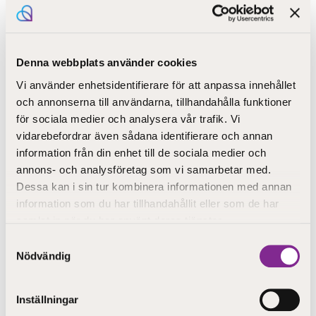
Sök enbart:
Denna webbplats använder cookies
Kontinuerlig ansökan
Utbildning online
Flerformsutbildning
Arbetskraftsutbildning
Vi använder enhetsidentifierare för att anpassa innehållet
och annonserna till användarna, tillhandahålla funktioner
för sociala medier och analysera vår trafik. Vi
SÖK UTBILDNINGAR
Töm sökkriterierna
vidarebefordrar även sådana identifierare och annan
information från din enhet till de sociala medier och
annons- och analysföretag som vi samarbetar med.
Dessa kan i sin tur kombinera informationen med annan
information som du har tillhandahållit eller som de har
samlat in när du har använt deras tjänster.
Meddelanden
Samtyckesval
Nödvändig
Senaste meddelande
Inställningar