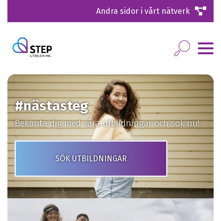
Andra sidor i vårt nätverk
#nästasteg
Bekanta dig med våra utbildningar och sök nu!
SÖK UTBILDNINGAR