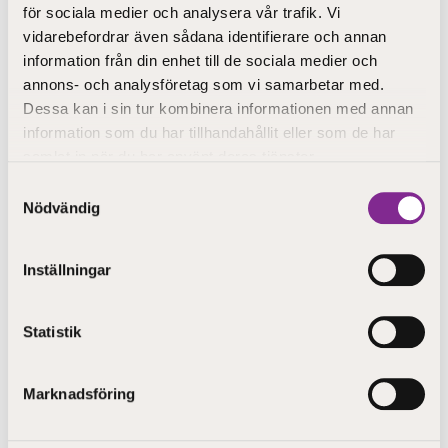
för sociala medier och analysera vår trafik. Vi
flexibla självstudier via vår digitala lärplattform
vidarebefordrar även sådana identifierare och annan
information från din enhet till de sociala medier och
praktiskt lärande och erfarenhet direkt från
arbetslivet
annons- och analysföretag som vi samarbetar med.
Dessa kan i sin tur kombinera informationen med annan
information som du har tillhandahållit eller som de har
Här får du
nyckelkompetens som arbetsgivare
samlat in när du har använt deras tjänster.
efterfrågar
– och en konkret väg in i en ny bransch.
Samtyckesval
📞
Kontakta ditt sysselsättningsområde
för att ta reda
Nödvändig
på om du kan söka arbetskraftsutbildning och vilka
ekonomiska stöd som gäller för dig.
Inställningar
I sökning på Jobbmarknaden nu:
Statistik
26053991 Barnledare, Helsingfors
Marknadsföring
26051904 Barnledare, Nykarleby