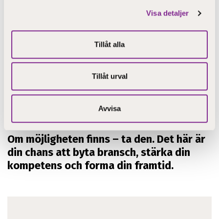
26051953 Barnledare, online
Visa detaljer
26051961 Ledare för ungdomar och gemenskaper,
Tillåt alla
online
26052092 Skolgångshandledare, online
Tillåt urval
Använd utbildningsnummern som sökkriterium på
Avvisa
jobbmarknaden så hittar du utbildningen.
Om möjligheten finns –
ta den. Det här är
din chans att byta bransch, stärka din
kompetens och forma din framtid.