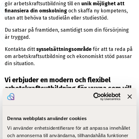
gör arbetskraftsutbildning till en
unik möjlighet att
finansiera din omskolning
och skaffa ny kompetens,
utan att behöva ta studielån eller studiestöd.
Du satsar på framtiden, samtidigt som din försörjning
är tryggad.
Kontakta ditt
sysselsättningsområde
för att ta reda på
om arbetskraftsutbildning och ekonomiskt stöd passar
din situation.
Vi erbjuder en modern och flexibel
arbetskraftsutbildning för vuxna som vill
ställa om och ta nästa steg i karriären.
Studierna sker på heltid (minst 25 timmar/vecka) och
kombinerar:
Denna webbplats använder cookies
Vi använder enhetsidentifierare för att anpassa innehållet
inspirerande närstudiedagar
och annonserna till användarna, tillhandahålla funktioner