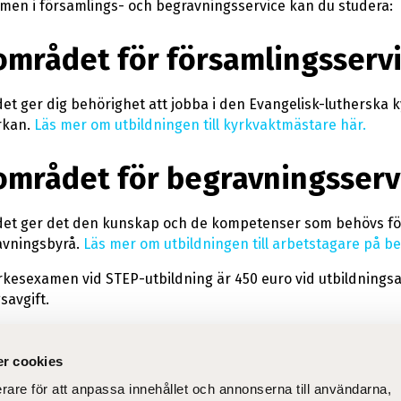
en i församlings- och begravningsservice kan du studera:
mrådet för församlingsserv
t ger dig behörighet att jobba i den Evangelisk-lutherska
rkan.
Läs mer om utbildningen till kyrkvaktmästare här.
mrådet för begravningsserv
t ger det den kunskap och de kompetenser som behövs för
avningsbyrå.
Läs mer om utbildningen till arbetstagare på b
rkesexamen vid STEP-utbildning är 450 euro vid utbildningsav
savgift.
r cookies
erare för att anpassa innehållet och annonserna till användarna,
lt
Sn