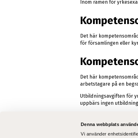
Inom ramen för yrkesexam
Kompetenso
Det här kompetensområde
för församlingen eller ky
Kompetenso
Det här kompetensområde
arbetstagare på en begr
Utbildningsavgiften för y
uppbärs ingen utbildning
Denna webbplats använde
Vi använder enhetsidentifi
Aktuel