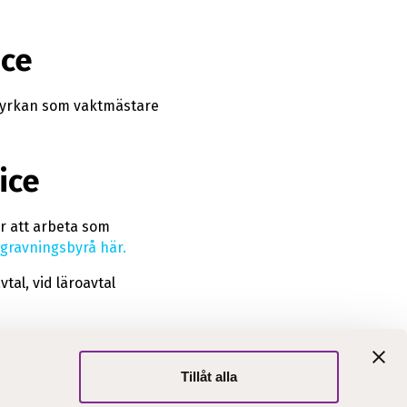
ice
 kyrkan som vaktmästare
ice
 att arbeta som
egravningsbyrå här.
tal, vid läroavtal
Tillåt alla
abblänkar