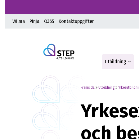
Wilma
Pinja
O365
Kontaktuppgifter
Utbildning
Framsida
»
Utbildning
»
Yrkesutbildni
Yrkese
och be