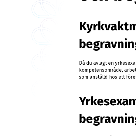
Kyrkvaktm
begravnin
Då du avlagt en yrkesexa
kompetensområde, arbeta
som anställd hos ett för
Yrkesexam
begravnin