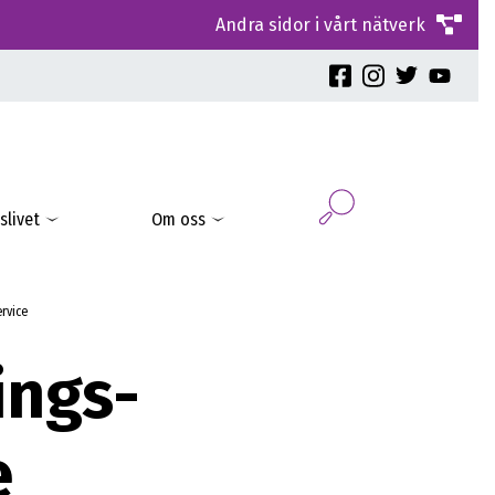
Andra sidor i vårt nätverk
slivet
Om oss
rvice
ings-
e