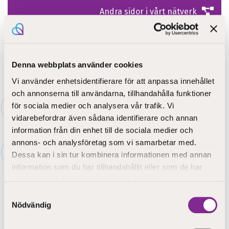
Andra sidor i vårt nätverk
Denna webbplats använder cookies
Vi använder enhetsidentifierare för att anpassa innehållet
och annonserna till användarna, tillhandahålla funktioner
Framsida
»
Utbildning
»
Yrkesutbildning
»
Kompetensutveckling
»
Examensdelar
»
för sociala medier och analysera vår trafik. Vi
Kristen fostran
vidarebefordrar även sådana identifierare och annan
information från din enhet till de sociala medier och
Kristen fostran
annons- och analysföretag som vi samarbetar med.
Dessa kan i sin tur kombinera informationen med annan
information som du har tillhandahållit eller som de har
samlat in när du har använt deras tjänster.
Samtyckesval
Nödvändig