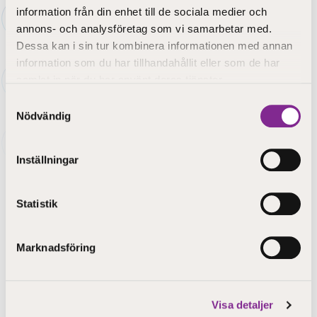
Studerandevården
information från din enhet till de sociala medier och
annons- och analysföretag som vi samarbetar med.
Studiehandledning
Dessa kan i sin tur kombinera informationen med annan
Särskilt stöd
information som du har tillhandahållit eller som de har
samlat in när du har använt deras tjänster.
Studerandehälsovård
Samtyckesval
Kurator och psykolog
Nödvändig
Studieklubben
Inställningar
Internatet
Statistik
Marknadsföring
Visa detaljer