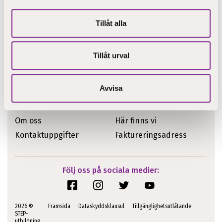
Tillåt alla
Aktuellt
Utbildning
Till nyantagna
studerande
Tillåt urval
Blogg
Kyrkans svenska
Digitala verktyg
personalutbildning
Avvisa
Snabblänkar
Om oss
Här finns vi
Kontaktuppgifter
Faktureringsadress
Följ oss på sociala medier:
2026 ©
Framsida
Dataskyddsklausul
Tillgänglighetsutlåtande
STEP-
utbildning