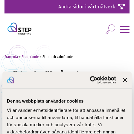
Andra sidor i vårt nätverk
Framsida
»
Studerande
»
Stöd och välmående
Stöd och välmående
Syftet med stöd i studierna är att dina studier ska
framskrida i olika situationer under hela studietiden. Vi
Denna webbplats använder cookies
vill stöda dig så att du kan nå dina mål i en trygg och
Vi använder enhetsidentifierare för att anpassa innehållet
trivsam studiemiljö. Information om stöd i studierna
och annonserna till användarna, tillhandahålla funktioner
hittar du på nedanstående sidor:
för sociala medier och analysera vår trafik. Vi
vidarebefordrar även sådana identifierare och annan