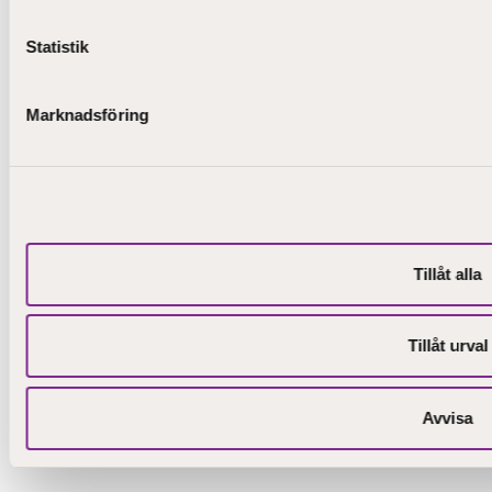
Snabblänkar
Statistik
Om oss
Här finns vi
Kontaktuppgifter
Faktureringsadress
Marknadsföring
Följ oss på sociala medier:
2026 ©
Framsida
Dataskyddsklausul
Tillgänglighetsutlåtande
Tillåt alla
STEP-
utbildning
Tillåt urval
Avvisa