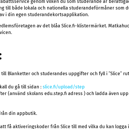
abattsservice genom vilken du som studerande är berättigad 
gång till både lokala och nationella studerandeförmåner som
av i din egen studerandekortsapplikation.
dlemsföretagen av det blåa Slice.fi-klistermärket. Matkahuo
vicen.
:
till Blanketter och studerandes uppgifter och fyll i ”Slice” ru
ll du gå till sidan :
slice.fi/upload/step
ifter (använd skolans edu.step.fi adress ) och ladda även upp 
från din appbutik.
tt få aktiveringskoder från Slice till med vilka du kan logga 