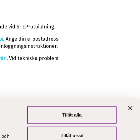
nde vid STEP-utbildning.
oi
. Ange din e-postadress
inloggningsinstruktioner.
rån
. Vid tekniska problem
Tillåt alla
abblänkar
n
 oss
Här finns vi
Tillåt urval
- och