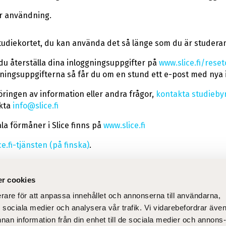
ör användning.
tudiekortet, du kan använda det så länge som du är studera
du återställa dina inloggningsuppgifter på
www.slice.fi/reset
gningsuppgifterna så får du om en stund ett e-post med nya 
öringen av information eller andra frågor,
kontakta studieby
kta
info@slice.fi
la förmåner i Slice finns på
www.slice.fi
e.fi-tjänsten (på finska)
.
r cookies
erare för att anpassa innehållet och annonserna till användarna,
lt
Sn
ör sociala medier och analysera vår trafik. Vi vidarebefordrar äve
dning
Till nyantagna
Om
nnan information från din enhet till de sociala medier och annons