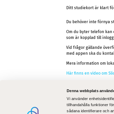
Ditt studiekort är klart f
Du behöver inte förnya s
Om du byter telefon kan 
som är kopplad till inlog
Vid frågor gällande överf
med appen ska du konta
Mera information om loka
Här finns en video om Slic
Denna webbplats använde
Vi använder enhetsidentifi
Aktuel
tillhandahålla funktioner f
Utbil
sådana identifierare och a