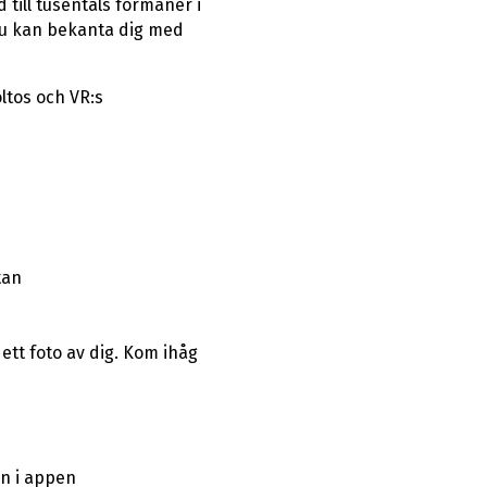
till tusentals förmåner i
 du kan bekanta dig med
ltos och VR:s
tan
ett foto av dig. Kom ihåg
in i appen