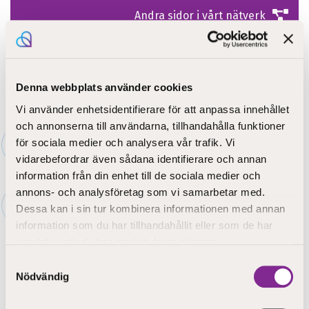
Andra sidor i vårt nätverk
Denna webbplats använder cookies
Vi använder enhetsidentifierare för att anpassa innehållet
och annonserna till användarna, tillhandahålla funktioner
Framsida
»
Utbildning
»
Yrkesutbildning
»
Kompetensutveckling
»
Annan
för sociala medier och analysera vår trafik. Vi
fortbildning och kurser
vidarebefordrar även sådana identifierare och annan
information från din enhet till de sociala medier och
Annan fortbildning och kurser
annons- och analysföretag som vi samarbetar med.
Dessa kan i sin tur kombinera informationen med annan
information som du har tillhandahållit eller som de har
samlat in när du har använt deras tjänster.
Samtyckesval
Nödvändig