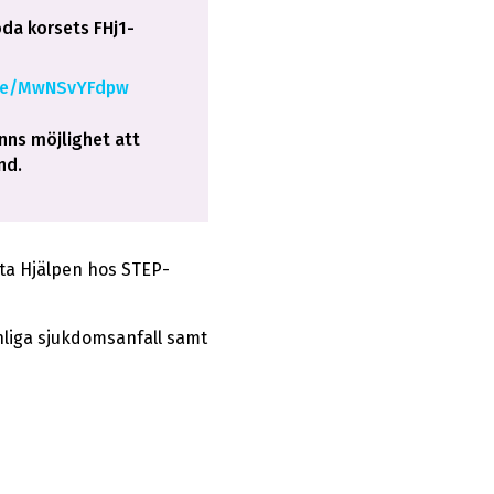
da korsets FHj1-
om/e/MwNSvYFdpw
inns möjlighet att
nd.
sta Hjälpen hos STEP-
nliga sjukdomsanfall samt