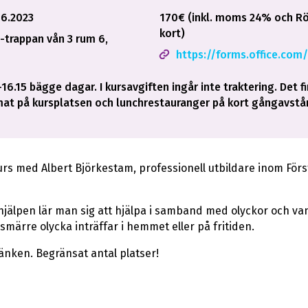
6.2023
170€ (inkl. moms 24% och Rö
kort)
-trappan vån 3 rum 6,
https://forms.office.c
16.15 bägge dagar. I kursavgiften ingår inte traktering. Det f
t på kursplatsen och lunchrestauranger på kort gångavstå
rs med Albert Björkestam, professionell utbildare inom För
 hjälpen lär man sig att hjälpa i samband med olyckor och va
märre olycka inträffar i hemmet eller på fritiden.
änken. Begränsat antal platser!