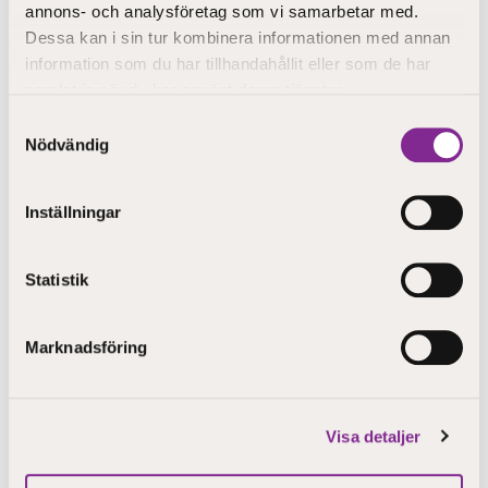
annons- och analysföretag som vi samarbetar med.
barnledare som ger behörighet att verka som
Dessa kan i sin tur kombinera informationen med annan
barnskötare inom småbarnspedagogik med start
information som du har tillhandahållit eller som de har
hösten 2022. Anmäl ditt deltagande till
samlat in när du har använt deras tjänster.
utbildning@step.fi
så får du länken till tillfället!
Samtyckesval
Nödvändig
Dela
Inställningar
Statistik
Marknadsföring
Visa detaljer
Aktuellt