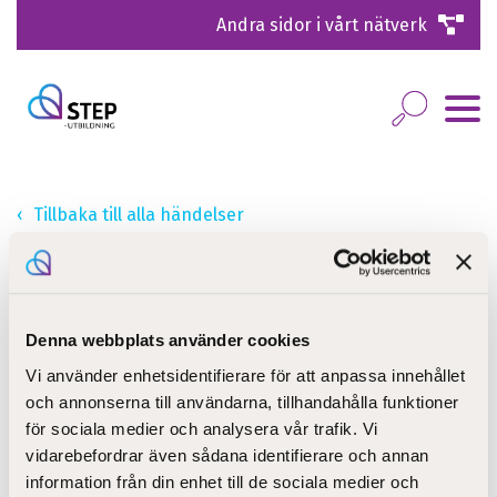
Andra sidor i vårt nätverk
Tillbaka till alla händelser
Infotillfälle STEP by step Vasa
Denna webbplats använder cookies
25.05.2022
12:30
- 13:00
Vi använder enhetsidentifierare för att anpassa innehållet
och annonserna till användarna, tillhandahålla funktioner
Online
för sociala medier och analysera vår trafik. Vi
vidarebefordrar även sådana identifierare och annan
information från din enhet till de sociala medier och
Öppet, virtuellt infotillfälle om utbildningen i Vasa till