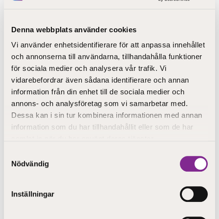
50 € inklusive kost
23.04 kl 9.15-15.30
Denna webbplats använder cookies
24.04 kl 9.15-13.45
Vi använder enhetsidentifierare för att anpassa innehållet
och annonserna till användarna, tillhandahålla funktioner
för sociala medier och analysera vår trafik. Vi
Under två dagar får du möjlighet att lära dig mera om
vidarebefordrar även sådana identifierare och annan
aktuella teman för skolgångshandledare. Du får
information från din enhet till de sociala medier och
samtidigt en unik chans att nätverka med andra som är
annons- och analysföretag som vi samarbetar med.
intresserade av samma ämnen. Kursen passar alla som
Dessa kan i sin tur kombinera informationen med annan
är intresserade av aktualiteter i skolvardagen.
information som du har tillhandahållit eller som de har
Expertföreläsare som deltar är bland andra sakkunniga
samlat in när du har använt deras tjänster.
från Barnavårdsföreningen i Finland rf. och Siv-Britt
Samtyckesval
Häggman från Folkhälsan.
Nödvändig
Skolgångshandledardagarna ordnas med samma
program även 7-8 maj, välj vilken av dessa som passar
Inställningar
dig bäst och anmäl dig via länken.
(OBS! Du som jobbar som skolgångshandledare i