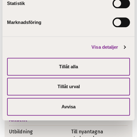
Statistik
Jakobstad, Karleby, Kronoby, Larsmo, Nykarleby eller
Pedersöre, anmäl dig via din förman.)
Marknadsföring
Dela
Visa detaljer
Tillåt alla
Tillåt urval
Avvisa
Aktuellt
Utbildning
Till nyantagna