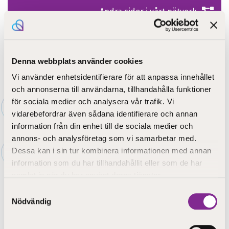
Andra sidor i vårt nätverk
Denna webbplats använder cookies
Vi använder enhetsidentifierare för att anpassa innehållet
och annonserna till användarna, tillhandahålla funktioner
Framsida
»
Om oss
»
Utveckling
»
Rapporter
för sociala medier och analysera vår trafik. Vi
vidarebefordrar även sådana identifierare och annan
Rapporter
information från din enhet till de sociala medier och
annons- och analysföretag som vi samarbetar med.
Dessa kan i sin tur kombinera informationen med annan
information som du har tillhandahållit eller som de har
samlat in när du har använt deras tjänster.
Samtyckesval
Nödvändig