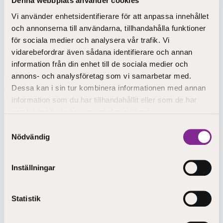
Denna webbplats använder cookies
Med en grundexamen i pedagogisk verksamhet och
Vi använder enhetsidentifierare för att anpassa innehållet
handledning, kompetensområdet för
och annonserna till användarna, tillhandahålla funktioner
småbarnspedagogik och familjeverksamhet blir du
för sociala medier och analysera vår trafik. Vi
behörig att arbeta som barnskötare på dagis eller
vidarebefordrar även sådana identifierare och annan
barnledare i församlingens småbarnspedagogik. Det
här är den enda grundexamen som i sin helhet
information från din enhet till de sociala medier och
innehåller studier relaterade till pedagogik och
annons- och analysföretag som vi samarbetar med.
handledning och ger behörighet för barnskötare inom
Dessa kan i sin tur kombinera informationen med annan
småbarnspedagogiken. I den här examen kan du också
information som du har tillhandahållit eller som de har
om du vill välja att studera så du blir behörig att arbeta
samlat in när du har använt deras tjänster.
som barnledare i församlingens småbarnspedagogik.
Samtyckesval
Nödvändig
STEP-utbildning finns här för dig och handleder dig på
din personliga studiestig.
Inställningar
Kontakta vår studiebyrå redan idag för mer info
!
Statistik