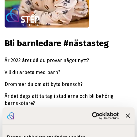
Bli barnledare #nästasteg
Är 2022 året då du provar något nytt?
Vill du arbeta med barn?
Drömmer du om att byta bransch?
Är det dags att ta tag i studierna och bli behörig
barnskötare?
Om du svarade ja på två eller fler av frågorna har vi et
förslag till dig: Studera till barnledare vid STEP-
utbildning, sök nu!