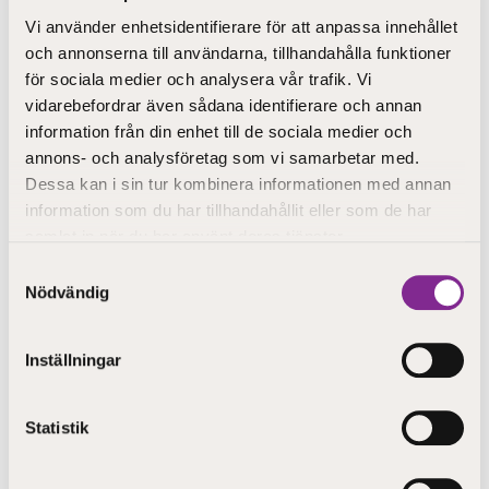
skolgångsbiträde, skolgångshandledare, assistent i
Vi använder enhetsidentifierare för att anpassa innehållet
skolan och morris-/eftisledare.
och annonserna till användarna, tillhandahålla funktioner
Utbildningen börja 3.9.25.
för sociala medier och analysera vår trafik. Vi
Läs mera om utbildningen här:
vidarebefordrar även sådana identifierare och annan
Yrkesexamen i pedagogisk verksamhet och
information från din enhet till de sociala medier och
handledning – STEP-utbildning
och sök in redan i dag!
annons- och analysföretag som vi samarbetar med.
Dessa kan i sin tur kombinera informationen med annan
Dela
information som du har tillhandahållit eller som de har
samlat in när du har använt deras tjänster.
Samtyckesval
Nödvändig
Senaste artiklar
Inställningar
18.06.2026
Sommartider på Step-utbildning
Statistik
01.06.2026
Skolgångshandledardagarna 2026
28.04.2026
Byt spår och behåll din trygghet med arbetskraftsutbildning
13.01.2026
GEA 2026 närmar sig!