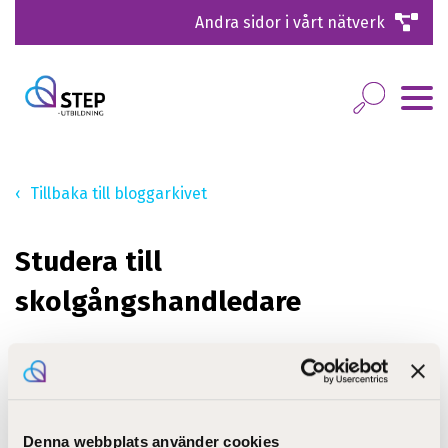
Andra sidor i vårt nätverk
Tillbaka till bloggarkivet
Studera till
skolgångshandledare
Vi har ännu lediga studieplatser för dig önskar avlägga
yrkesexamen i pedagogisk verksamhet och
handledning.
Denna webbplats använder cookies
När du avlagt denna examen kan du arbeta som