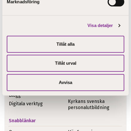
Marknadsföring
26.06.2025
Sommartider på Nykarleby campus
Visa detaljer
Tillåt alla
Tillåt urval
Aktuellt
Avvisa
Utbildning
Till nyantagna
studerande
Blogg
Kyrkans svenska
Digitala verktyg
personalutbildning
Snabblänkar