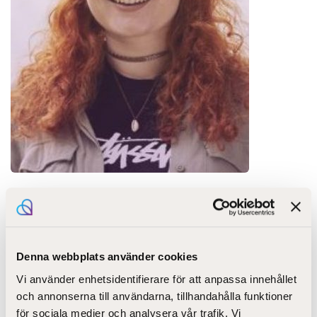
Utbildningar om
arbetsplatshandledning
Denna webbplats använder cookies
Om du eller någon i din organisation brukar fungera
Vi använder enhetsidentifierare för att anpassa innehållet
som arbetsplatshandledare, är intresserad av att göra
och annonserna till användarna, tillhandahålla funktioner
det i framtiden eller rent av har ett allmänt intresse för
för sociala medier och analysera vår trafik. Vi