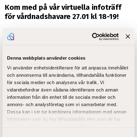
Kom med på vår virtuella infoträff
för vårdnadshavare 27.01 kl 18-19!
STEP-utbildning erbjuder yrkesutbildning till
barnledare och ledare för ungdomar och gemenskaper
i Nykarleby och Helsingfors i den gemensamma
elevansökan 2022.
Denna webbplats använder cookies
Som
barnledare
kan man arbeta som barnskötare på
Vi använder enhetsidentifierare för att anpassa innehållet
dagis eller om man vill, välja att också bli behörig att
och annonserna till användarna, tillhandahålla funktioner
arbeta som barnledare i församlingens
för sociala medier och analysera vår trafik. Vi
småbarnspedagogik. Barnledare blir man genom
vidarebefordrar även sådana identifierare och annan
grundexamen i pedagogisk verksamhet och
information från din enhet till de sociala medier och
handledning, kompetensområdet för
annons- och analysföretag som vi samarbetar med.
småbarnspedagogik och familjearbete som omfattar
Dessa kan i sin tur kombinera informationen med annan
180 kompetenspoäng (3 år).
information som du har tillhandahållit eller som de har
Som
ledare för ungdomar och gemenskaper
kan man
samlat in när du har använt deras tjänster.
arbeta med att handleda individer och grupper med
Samtyckesval