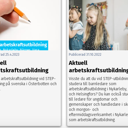
rad 25.4.2023
Publicerad 31.10.2022
ell
Aktuell
tskraftsutbildning
arbetskraftsutbildnin
 arbetskraftsutbildning vid STEP-
Visste du att du vid STEP-utbildni
ning på svenska i Österbotten och
studera till barnledare som
.
arbetskraftsutbildning i Nykarleby,
och Helsingfors? Du kan också st
till ledare för ungdomar och
gemenskaper och handledare i sk
och morgon- och
eftermiddagsverksamhet i Nykarl
som arbetskraftsutbildning.