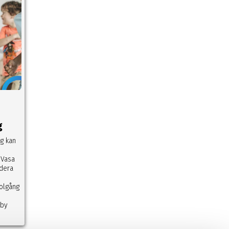
g
ng kan
 Vasa
udera
olgång
eby