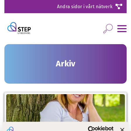
Andra sidor i vårt nätverk
Arkiv