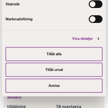
Statistik
Marknadsföring
Publicerad 9.6.2022
Utexaminderade från STEP-utbildning
Visa detaljer
Tillåt alla
Tillåt urval
Avvisa
Aktuellt
Utbildning
Till nyantagna