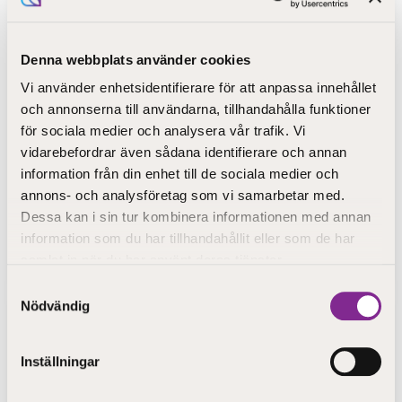
Denna webbplats använder cookies
Vi använder enhetsidentifierare för att anpassa innehållet
Publicerad 15.5.2023
och annonserna till användarna, tillhandahålla funktioner
Kyrkvaktmästare är nästa steg i Monicas
för sociala medier och analysera vår trafik. Vi
karriär
vidarebefordrar även sådana identifierare och annan
I en serie av inlägg har vi fått veta mer om studievardagen på
information från din enhet till de sociala medier och
STEP-utbildning. Vi har stiftat bekantskap med Nadja, Kim och
annons- och analysföretag som vi samarbetar med.
Liselott som studerar till barnledare, Ahmed som studerar till
skolgångshandledare och Rita som studerar till ledare för
Dessa kan i sin tur kombinera informationen med annan
ungdomar och gemenskaper. Idag får vi veta mer om Monicas
information som du har tillhandahållit eller som de har
studievardag, hon studerar yrkesexamen i församlings- och
samlat in när du har använt deras tjänster.
begravningsservice och skall bli kyrkvaktmästare.
Samtyckesval
Nödvändig
Inställningar