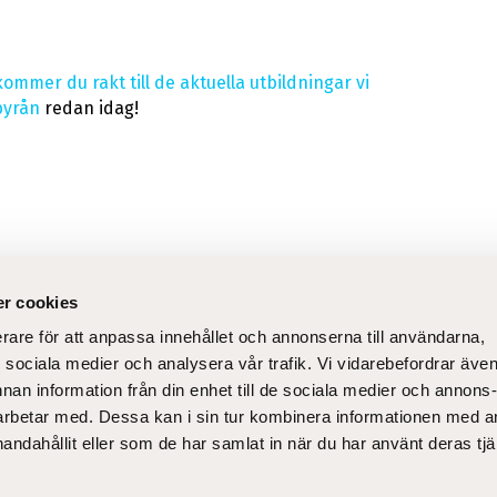
kommer du rakt till de aktuella utbildningar vi
byrån
redan idag!
r cookies
erare för att anpassa innehållet och annonserna till användarna,
lt
Sn
ör sociala medier och analysera vår trafik. Vi vidarebefordrar äve
dning
Till nyantagna
Om
nnan information från din enhet till de sociala medier och annons
studerande
Ko
rbetar med. Dessa kan i sin tur kombinera informationen med 
Kyrkans svenska
handahållit eller som de har samlat in när du har använt deras tjä
la verktyg
personalutbildning