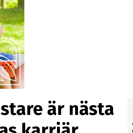
tare är nästa
as karriär