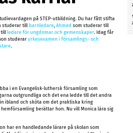
studievardagen på STEP-utbildning. Du har fått stifta
studerar till
barnledare
,
Ahmed
som studerar till
till
ledare för ungdomar och gemenskaper
. Idag får
hon studerar
yrkesexamen i församlings- och
stare
.
jobba i en Evangelisk-luthersk församling som
arna outgrundliga och det ena ledde till det andra
in ibland och sköta om det praktiska kring
 hemförsamling berättar hon. Nu vill Monica lära sig
 Hon har en handledande lärare på skolan som