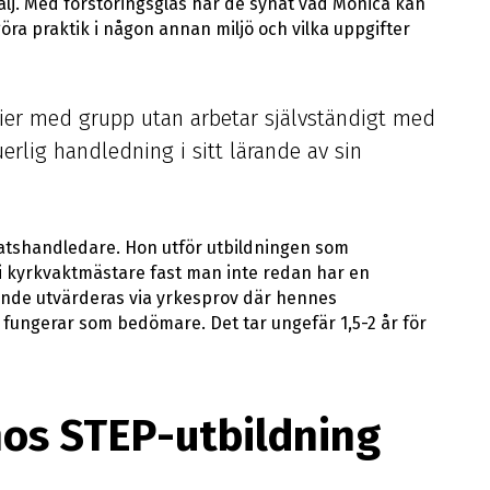
alj. Med förstoringsglas har de synat vad Monica kan
göra praktik i någon annan miljö och vilka uppgifter
ier med grupp utan arbetar självständigt med
erlig handledning i sitt lärande av sin
atshandledare. Hon utför utbildningen som
i kyrkvaktmästare fast man inte redan har en
nde utvärderas via yrkesprov där hennes
fungerar som bedömare. Det tar ungefär 1,5-2 år för
os STEP-utbildning