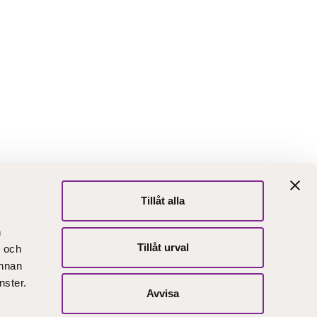
Tillåt alla
abblänkar
n
 oss
Här finns vi
Tillåt urval
- och
ntaktuppgifter
Faktureringsadress
annan
nster.
Avvisa