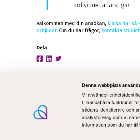
individuella lärstigar.
Välkommen med din ansökan,
klicka här så 
erbjuder
. Om du har frågor,
kontakta studie
Dela
Denna webbplats använde
Vi använder enhetsidentifi
Aktuel
tillhandahålla funktioner f
Utbil
sådana identifierare och a
Blogg
analysföretag som vi sama
information som du har till
Digita