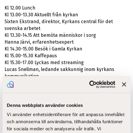
Kl 12.00 Lunch
Kl 13.00-13.30 Aktuellt från kyrkan
Sixten Ekstrand, direktor, Kyrkans central för det
svenska arbetet
Kl 13.30-14.15 Att bemöta människor i sorg
Hanna Järvi, erfarenhetsexpert
Kl 14.30-15.00 Besök i Gamla Kyrkan
Kl 15.00-15.30 Kaffepaus
Kl 15.30-17.00 Lyckas med streaming
Lucas Snellman, ledande sakkunnig inom kyrkans
kommunikation
Kl 19.00 Middag och aftonandakt
Onsdag 8.3, Scandic Koskipuisto, Koskikatu 5
Denna webbplats använder cookies
Kl 8.30-9.00 Morgonandakt
Kl 9.00-9.45 Rådplägning och information om
Vi använder enhetsidentifierare för att anpassa innehållet
kärnkompetensbeskrivningar
och annonserna till användarna, tillhandahålla funktioner
i kyrkans yrken
för sociala medier och analysera vår trafik. Vi