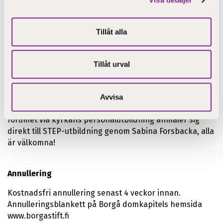
Anmälan
Tillåt alla
Deltagarna anmäler sig till forumet via kyrkans
personalutbildningskalender. I februari sänds en
Tillåt urval
förfrågan om eventuella dieter ut till deltagarna baserat
på anmälningarna i utbildningskalendern.
Avvisa
Deltagare som inte har möjlighet att anmäla sig till
forumet via kyrkans personalutbildning anmäler sig
direkt till STEP-utbildning genom Sabina Forsbacka, alla
är välkomna!
Annullering
Kostnadsfri annullering senast 4 veckor innan.
Annulleringsblankett på Borgå domkapitels hemsida
www.borgastift.fi