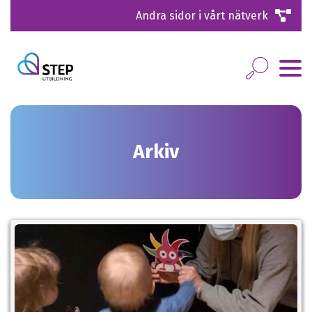
Andra sidor i vårt nätverk
Arkiv