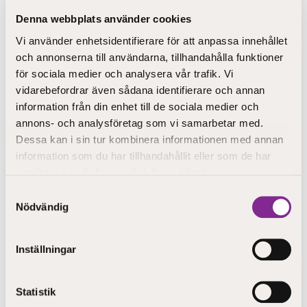
nästa år?
Denna webbplats använder cookies
Vi använder enhetsidentifierare för att anpassa innehållet
och annonserna till användarna, tillhandahålla funktioner
för sociala medier och analysera vår trafik. Vi
vidarebefordrar även sådana identifierare och annan
information från din enhet till de sociala medier och
annons- och analysföretag som vi samarbetar med.
Dessa kan i sin tur kombinera informationen med annan
information som du har tillhandahållit eller som de har
samlat in när du har använt deras tjänster.
Samtyckesval
Nödvändig
Publicerad 25.1.2022
Vårdnadshavarinfo för sökande i GEA22
Inställningar
Statistik